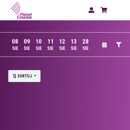
08
09
10
11
12
13
28
SIE
SIE
SIE
SIE
SIE
SIE
SIE
Lista wydarzeń:
SORTUJ