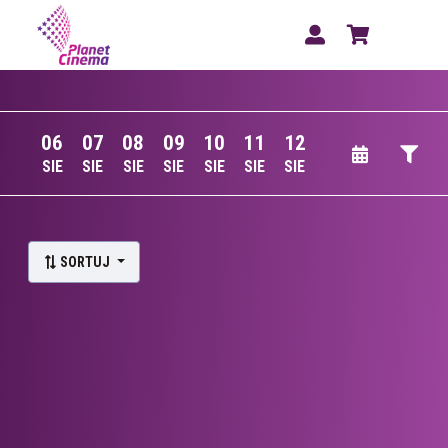
06
07
08
09
10
11
12
SIE
SIE
SIE
SIE
SIE
SIE
SIE
Lista wydarzeń:
SORTUJ