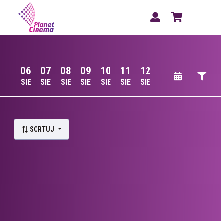
06
07
08
09
10
11
12
SIE
SIE
SIE
SIE
SIE
SIE
SIE
Lista wydarzeń:
SORTUJ