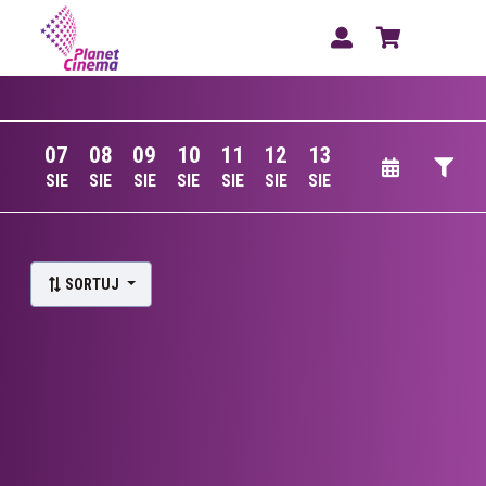
07
08
09
10
11
12
13
SIE
SIE
SIE
SIE
SIE
SIE
SIE
Lista wydarzeń:
SORTUJ