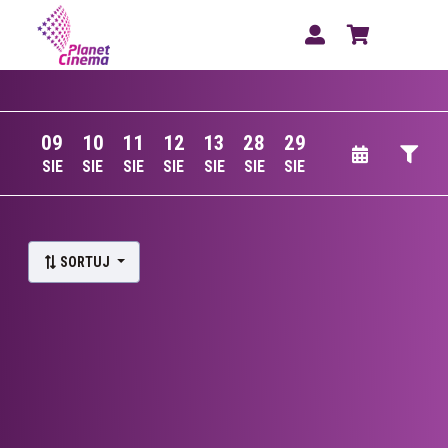
09
10
11
12
13
28
29
SIE
SIE
SIE
SIE
SIE
SIE
SIE
Lista wydarzeń:
SORTUJ